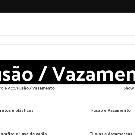
usão / Vazame
ro e Aço
Fusão / Vazamento
Show
retos e plásticos
Fusão e Vazamento
grafite e Luva de varão
Tijolos e Argamassas