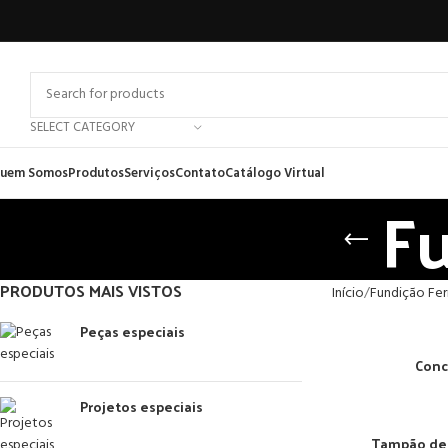
SELECT CATEGORY
uem Somos
Produtos
Serviços
Contato
Catálogo Virtual
F
PRODUTOS MAIS VISTOS
Início
Fundição Fer
Peças especiais
Conc
Projetos especiais
Tampão de 