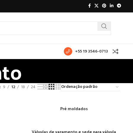
+55 19 3546-0713
nto
9
12
18
24
Pré moldados
Válvulas de vazamento e sede para válvula