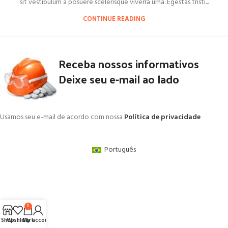
sit vestibulum a posuere scelerisque viverra urna. Egestas tristi...
CONTINUE READING
Receba nossos informativos
Deixe seu e-mail ao lado
Usamos seu e-mail de acordo com nossa
Política de privacidade
Português
0
Shop
Wishlist
Cart
My account