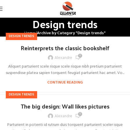
Design trends
Home
Archive by Category "Design trends"
DESIGN TRENDS
Reinterprets the classic bookshelf
0
Alexandre
Aliquet parturient scele risque scele risque nibh pretium parturient
suspendisse platea sapien torquent feugiat parturient hac amet. Vo...
CONTINUE READING
DESIGN TRENDS
The big design: Wall likes pictures
0
Alexandre
Parturient in potenti id rutrum duis torquent parturient sceler isque